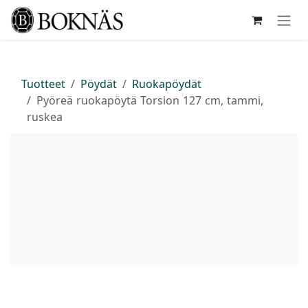
Siirry sisältöön
Tuotteet
Pöydät
Ruokapöydät
Pyöreä ruokapöytä Torsion 127 cm, tammi,
ruskea