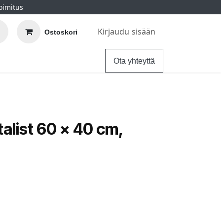
oimitus
Kirjaudu sisään
Ostoskori
elu
Ohjeet
Hintatakuu
Ota yhteyttä
alist 60 x 40 cm,