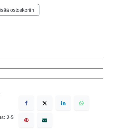
isää ostoskoriin
€
s: 2-5