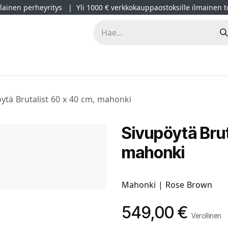
ainen perheyritys | Yli 1000 € verkkokauppaostoksille ilmainen t
lät
Kampanjat
Blogi
Projektimyynti
Sisustussuunnitt
ytä Brutalist 60 x 40 cm, mahonki
Sivupöytä Brut
mahonki
Mahonki | Rose Brown
549,00
€
Verollinen