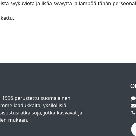
ista syykuviota ja lisää syvyyttä ja lämpöä tähän persoonal
kattu.
O
 1996 perustettu suomalainen
amme laadukkaita, yksilöllisiä
isustusratkaisuja, jotka kasvavat ja
den mukaan.