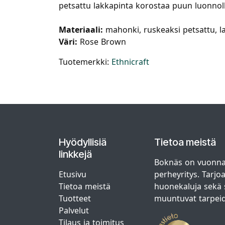
petsattu lakkapinta korostaa puun luonnoll
Materiaali:
mahonki, ruskeaksi petsattu, la
Väri:
Rose Brown
Tuotemerkki:
Ethnicraft
Hyödyllisiä
Tietoa meistä
linkkejä
Boknäs on vuonna
Etusivu
perheyritys. Tarjo
Tietoa meistä
huonekaluja sekä s
Tuotteet
muuntuvat tarpei
Palvelut
Tilaus ja toimitus