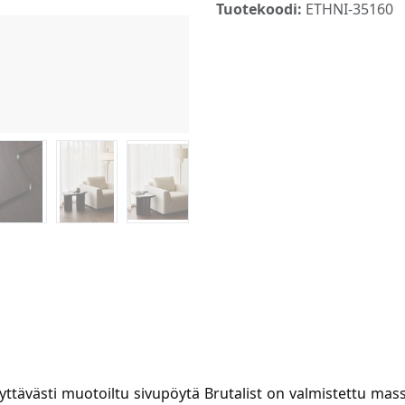
Tuotekoodi:
ETHNI-35160
yttävästi muotoiltu sivupöytä Brutalist on valmistettu ma