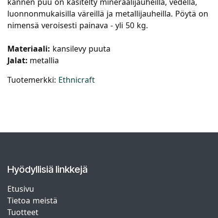
kannen puu on käsitelty mineraalijauheilla, vedellä,
luonnonmukaisilla väreillä ja metallijauheilla. Pöytä on
nimensä veroisesti painava - yli 50 kg.
Materiaali:
kansilevy puuta
Jalat:
metallia
Tuotemerkki:
Ethnicraft
Hyödyllisiä linkkejä
Etusivu
Tietoa meistä
Tuotteet