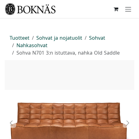
Siirry sisältöön
Tuotteet
Sohvat ja nojatuolit
Sohvat
Nahkasohvat
Sohva N701 3:n istuttava, nahka Old Saddle