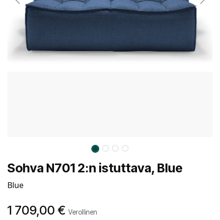
Sohva N701 2:n istuttava, Blue
Blue
1 709,00
€
Verollinen