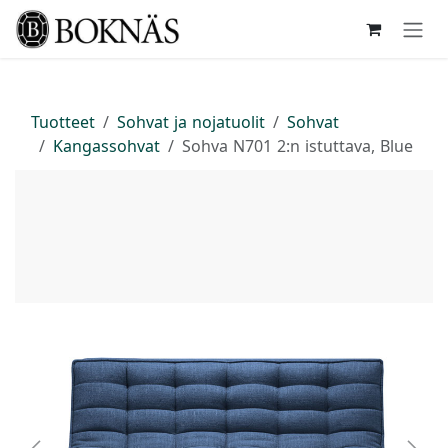
Siirry sisältöön
Tuotteet
Sohvat ja nojatuolit
Sohvat
Kangassohvat
Sohva N701 2:n istuttava, Blue