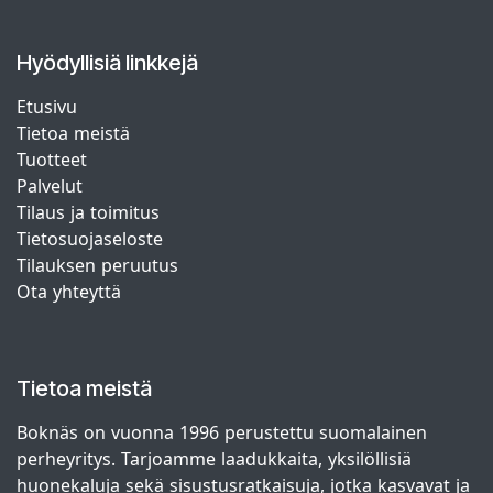
Hyödyllisiä linkkejä
Etusivu
Tietoa meistä
Tuotteet
Palvelut
Tilaus ja toimitus
Tietosuojaseloste
Tilauksen peruutus
Ota yhteyttä
Tietoa meistä
Boknäs on vuonna 1996 perustettu suomalainen
perheyritys. Tarjoamme laadukkaita, yksilöllisiä
huonekaluja sekä sisustusratkaisuja, jotka kasvavat ja