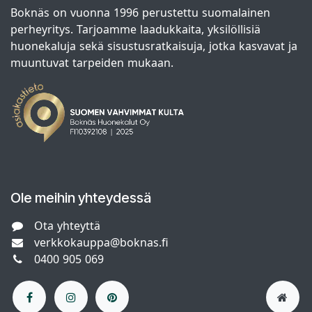
Boknäs on vuonna 1996 perustettu suomalainen
perheyritys. Tarjoamme laadukkaita, yksilöllisiä
huonekaluja sekä sisustusratkaisuja, jotka kasvavat ja
muuntuvat tarpeiden mukaan.
Ole meihin yhteydessä
Ota yhteyttä
verkkokauppa@boknas.fi
0400 905 069