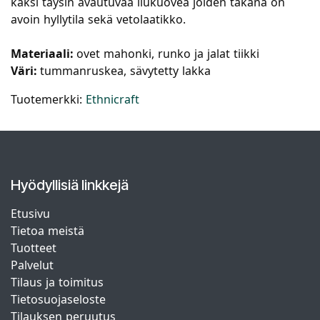
kaksi täysin avautuvaa liukuovea joiden takana on
avoin hyllytila sekä vetolaatikko.
Materiaali:
ovet mahonki, runko ja jalat tiikki
Väri:
tummanruskea, sävytetty lakka
Tuotemerkki:
Ethnicraft
Hyödyllisiä linkkejä
Etusivu
Tietoa meistä
Tuotteet
Palvelut
Tilaus ja toimitus
Tietosuojaseloste
Tilauksen peruutus