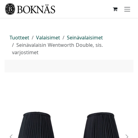
Siirry sisältöön
Tuotteet
Valaisimet
Seinävalaisimet
Seinävalaisin Wentworth Double, sis.
varjostimet