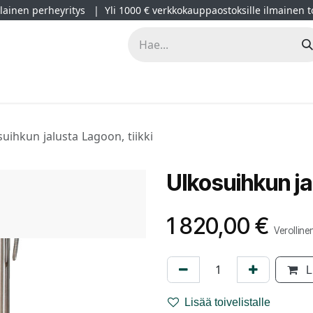
ainen perheyritys | Yli 1000 € verkkokauppaostoksille ilmainen t
lät
Kampanjat
Blogi
Projektimyynti
Sisustussuunnitt
uihkun jalusta Lagoon, tiikki
Ulkosuihkun ja
1 820,00
€
Verolline
L
Lisää toivelistalle