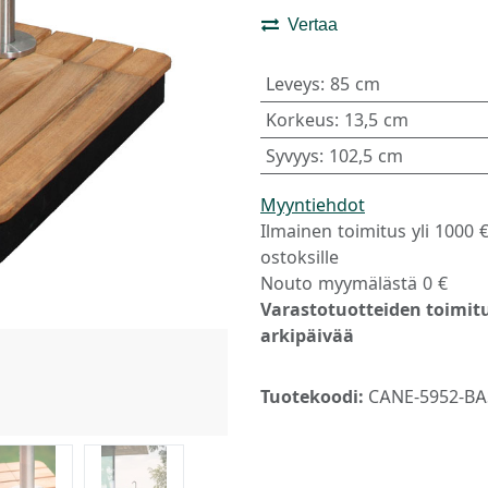
Vertaa
Leveys
:
85 cm
Korkeus
:
13,5 cm
Syvyys
:
102,5 cm
Myyntiehdot
Ilmainen toimitus yli 1000 
ostoksille
Nouto myymälästä 0 €
Varastotuotteiden toimitu
arkipäivää
Tuotekoodi:
CANE-5952-BAS