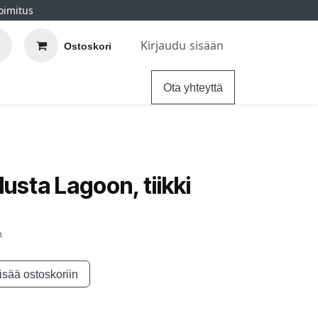
oimitus
Kirjaudu sisään
Ostoskori
elu
Ohjeet
Hintatakuu
Ota yhteyttä
lusta Lagoon, tiikki
n
isää ostoskoriin