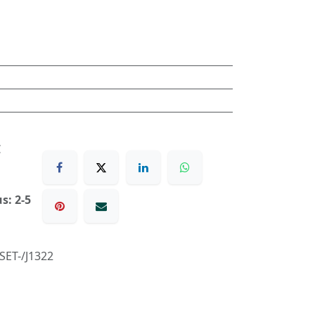
€
s: 2-5
ET-/J1322