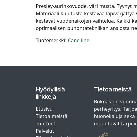
Presley-aurinkovuode, väri musta. Tyynyt 
Materiaali kulutusta kestävää läpivärjättyä
kestävät vuodenaikojen vaihtelua. Kaikki ka
optimaalisen punontatekniikan ansiosta ne 
Tuotemerkki:
Cane-line
Hyödyllisiä
Tietoa meistä
linkkejä
Boknäs on vuonna
Etusivu
perheyritys. Tarjo
Tietoa meistä
huonekaluja sekä s
Tuotteet
muuntuvat tarpei
Palvelut