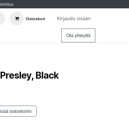
oimitus
Kirjaudu sisään
Ostoskori
elu
Ohjeet
Hintatakuu
Ota yhteyttä
Presley, Black
isää ostoskoriin