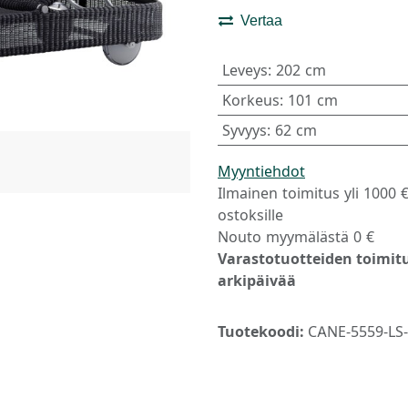
Vertaa
Leveys
:
202 cm
Korkeus
:
101 cm
Syvyys
:
62 cm
Myyntiehdot
Ilmainen toimitus yli 1000 
ostoksille
Nouto myymälästä 0 €
Varastotuotteiden toimitu
arkipäivää
Tuotekoodi:
CANE-5559-LS--