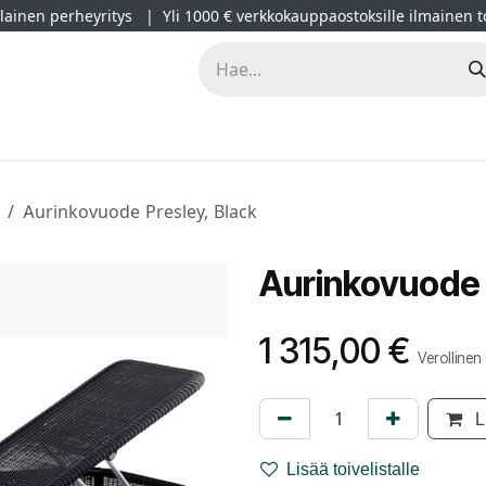
ainen perheyritys | Yli 1000 € verkkokauppaostoksille ilmainen t
lät
Kampanjat
Blogi
Projektimyynti
Sisustussuunnitt
Aurinkovuode Presley, Black
Aurinkovuode 
1 315,00
€
Verollinen
L
Lisää toivelistalle