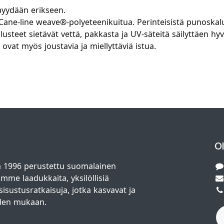
myydään erikseen.
 Cane-line weave®-polyeteenikuitua. Perinteisistä punoskal
lusteet sietävät vettä, pakkasta ja UV-säteitä säilyttäen hy
ovat myös joustavia ja miellyttäviä istua.
O
 1996 perustettu suomalainen
amme laadukkaita, yksilöllisiä
isustusratkaisuja, jotka kasvavat ja
den mukaan.