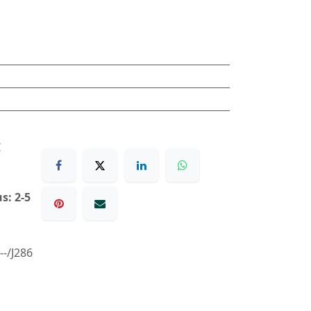
€
s: 2-5
-/J286