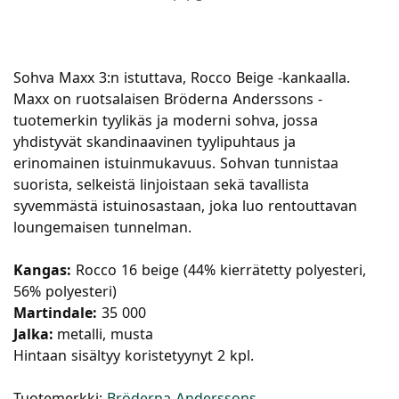
Sohva Maxx 3:n istuttava, Rocco Beige -kankaalla.
Maxx on ruotsalaisen Bröderna Anderssons -
tuotemerkin tyylikäs ja moderni sohva, jossa
yhdistyvät skandinaavinen tyylipuhtaus ja
erinomainen istuinmukavuus. Sohvan tunnistaa
suorista, selkeistä linjoistaan sekä tavallista
syvemmästä istuinosastaan, joka luo rentouttavan
loungemaisen tunnelman.
Kangas:
Rocco 16 beige (44% kierrätetty polyesteri,
56% polyesteri)
Martindale:
35 000
Jalka:
metalli, musta
Hintaan sisältyy koristetyynyt 2 kpl.
Tuotemerkki:
Bröderna Anderssons