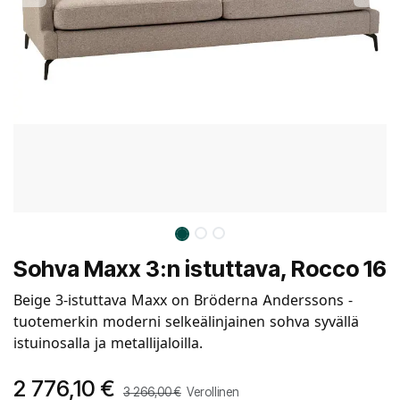
Sohva Maxx 3:n istuttava, Rocco 16
Beige 3-istuttava Maxx on Bröderna Anderssons -
tuotemerkin moderni selkeälinjainen sohva syvällä
istuinosalla ja metallijaloilla.
2 776,10
€
3 266,00
€
Verollinen