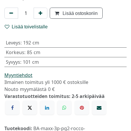
Lisää ostoskoriin
Lisää toivelistalle
Leveys
:
192 cm
Korkeus
:
85 cm
Syvyys
:
101 cm
Myyntiehdot
Ilmainen toimitus yli 1000 € ostoksille
Nouto myymälästä 0 €
Varastotuotteiden toimitus: 2-5 arkipäivää
Tuotekoodi:
BA-maxx-3p-pg2-rocco-