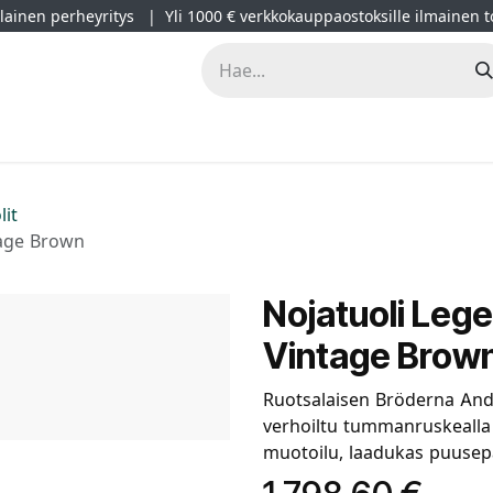
ainen perheyritys | Yli 1000 € verkkokauppaostoksille ilmainen t
lät
Kampanjat
Blogi
Projektimyynti
Sisustussuunnitt
lit
tage Brown
Nojatuoli Lege
Vintage Brow
Ruotsalaisen Bröderna And
verhoiltu tummanruskealla 
muotoilu, laadukas puusep