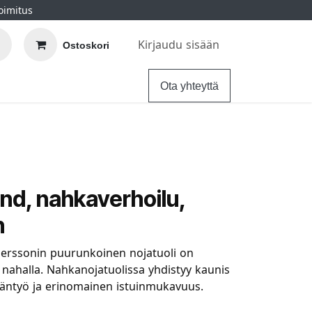
oimitus
Kirjaudu sisään
Ostoskori
elu
Ohjeet
Hintatakuu
Ota yhteyttä
nd, nahkaverhoilu,
n
erssonin puurunkoinen nojatuoli on
nahalla. Nahkanojatuolissa yhdistyy kaunis
äntyö ja erinomainen istuinmukavuus.