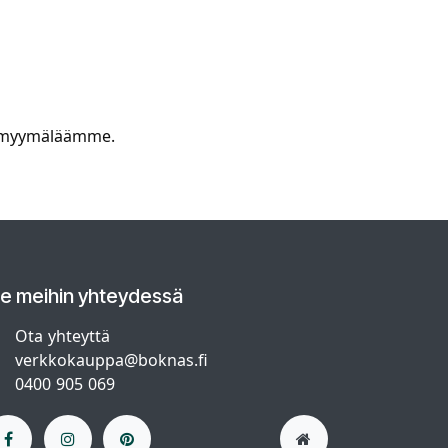
ssä myymäläämme.
le meihin yhteydessä
Ota yhteyttä
verkkokauppa@boknas.fi
0400 905 069