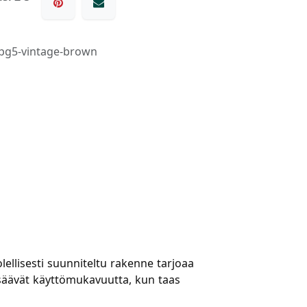
pg5-vintage-brown
ellisesti suunniteltu rakenne tarjoaa
isäävät käyttömukavuutta, kun taas