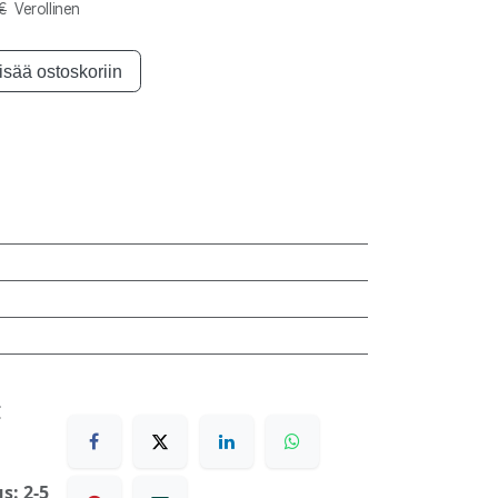
€
Verollinen
isää ostoskoriin
€
s: 2-5