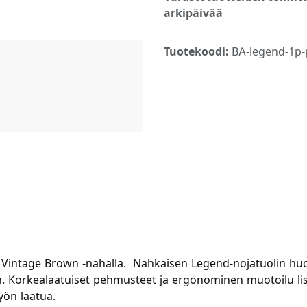
arkipäivää
Tuotekoodi:
BA-legend-1p-
 Vintage Brown -nahalla. Nahkaisen Legend-nojatuolin huol
en. Korkealaatuiset pehmusteet ja ergonominen muotoilu l
yön laatua.