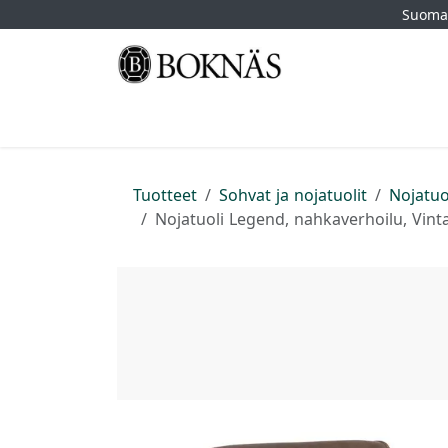
Siirry sisältöön
Suomal
Etusivu
Kauppa
Tuotemerkit
Myymä
Tuotteet
Sohvat ja nojatuolit
Nojatuo
Nojatuoli Legend, nahkaverhoilu, Vin