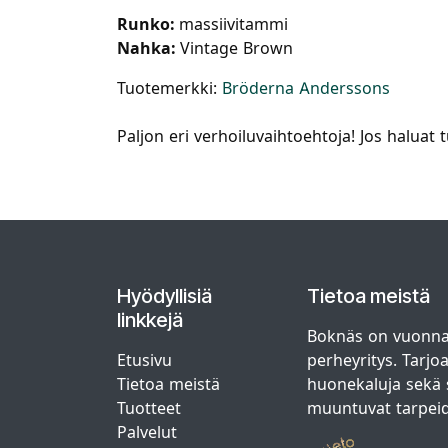
Runko:
massiivitammi
Nahka:
Vintage Brown
Tuotemerkki:
Bröderna Anderssons
Paljon eri verhoiluvaihtoehtoja! Jos haluat
Hyödyllisiä
Tietoa meistä
linkkejä
Boknäs on vuonna
Etusivu
perheyritys. Tarjo
Tietoa meistä
huonekaluja sekä s
Tuotteet
muuntuvat tarpei
Palvelut