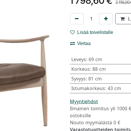
1 798,60
€
2 116,00
L
Lisää toivelistalle
Vertaa
Leveys
:
69 cm
Korkeus
:
88 cm
Syvyys
:
81 cm
Istumakorkeus
:
43 cm
Myyntiehdot
Ilmainen toimitus yli 1000 
ostoksille
Nouto myymälästä 0 €
Varastotuotteiden toimitu