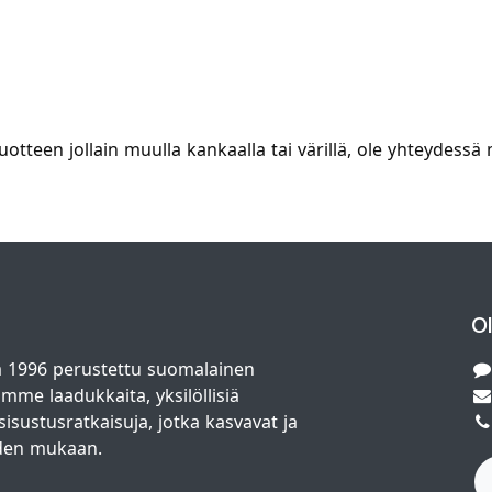
 tuotteen jollain muulla kankaalla tai värillä, ole yhteyde
O
 1996 perustettu suomalainen
amme laadukkaita, yksilöllisiä
isustusratkaisuja, jotka kasvavat ja
den mukaan.