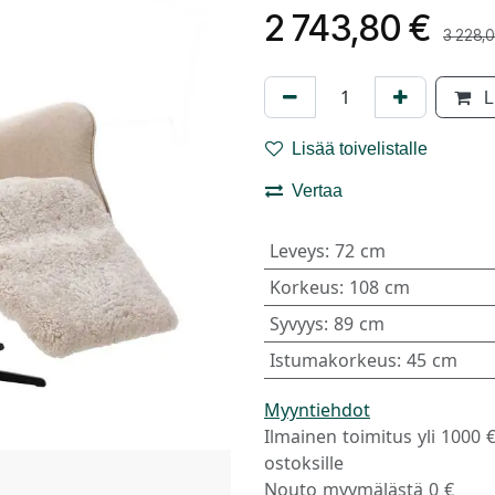
2 743,80
€
3 228,
L
Lisää toivelistalle
Vertaa
Leveys
:
72 cm
Korkeus
:
108 cm
Syvyys
:
89 cm
Istumakorkeus
:
45 cm
Myyntiehdot
Ilmainen toimitus yli 1000 
ostoksille
Nouto myymälästä 0 €