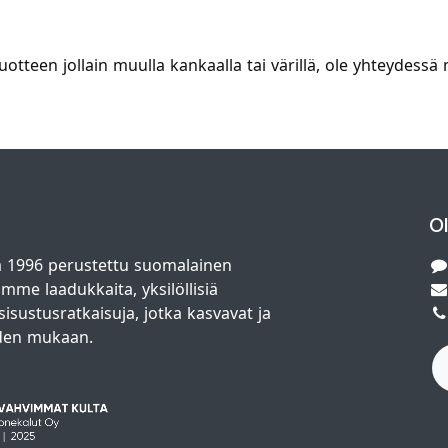
 tuotteen jollain muulla kankaalla tai värillä, ole yhteyde
O
 1996 perustettu suomalainen
amme laadukkaita, yksilöllisiä
isustusratkaisuja, jotka kasvavat ja
den mukaan.