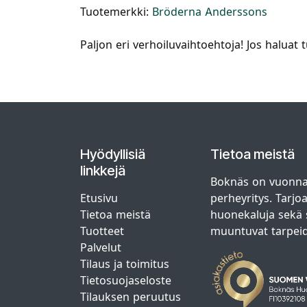
Tuotemerkki:
Bröderna Anderssons
Paljon eri verhoiluvaihtoehtoja! Jos haluat
Hyödyllisiä
Tietoa meistä
linkkejä
Boknäs on vuonna
Etusivu
perheyritys. Tarjo
Tietoa meistä
huonekaluja sekä s
Tuotteet
muuntuvat tarpei
Palvelut
Tilaus ja toimitus
Tietosuojaseloste
Tilauksen peruutus