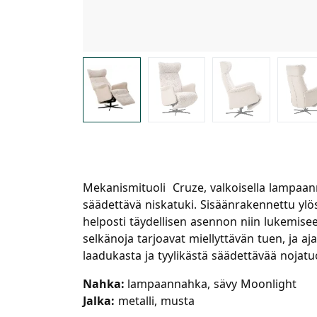
Mekanismituoli Cruze, valkoisella lampaann
säädettävä niskatuki. Sisäänrakennettu ylös
helposti täydellisen asennon niin lukemise
selkänoja tarjoavat miellyttävän tuen, ja a
laadukasta ja tyylikästä säädettävää nojatuo
Nahka:
lampaannahka, sävy Moonlight
Jalka:
metalli, musta