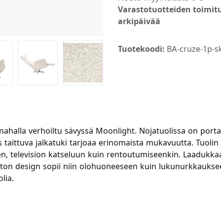
Varastotuotteiden toimitu
arkipäivää
Tuotekoodi:
BA-cruze-1p-s
ahalla verhoiltu sävyssä Moonlight. Nojatuolissa on port
 taittuva jalkatuki tarjoaa erinomaista mukavuutta. Tuolin
en, television katseluun kuin rentoutumiseenkin. Laadukka
jaton design sopii niin olohuoneeseen kuin lukunurkkaukseen
lia.