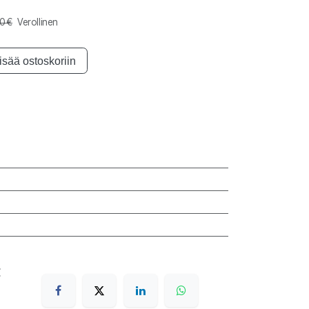
00
€
Verollinen
isää ostoskoriin
€