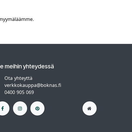
ssä myymäläämme.
le meihin yhteydessä
Ota yhteyttä
verkkokauppa@boknas.fi
0400 905 069