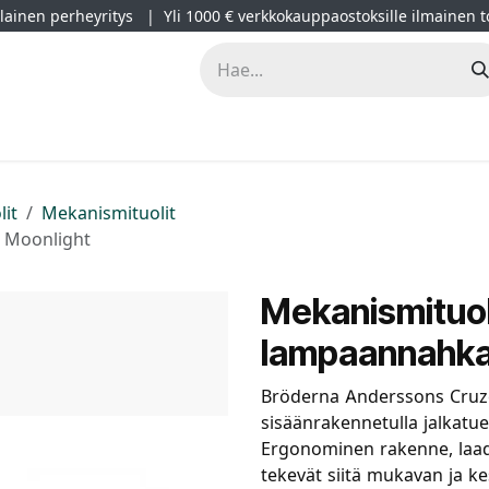
ainen perheyritys | Yli 1000 € verkkokauppaostoksille ilmainen t
lät
Kampanjat
Blogi
Projektimyynti
Sisustussuunnitt
lit
Mekanismituolit
 Moonlight
Mekanismituol
lampaannahka
Bröderna Anderssons Cruze
sisäänrakennetulla jalkatue
Ergonominen rakenne, laadu
tekevät siitä mukavan ja ke