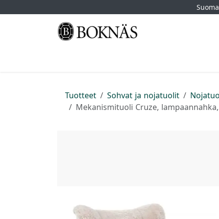
Siirry sisältöön
Suomal
Etusivu
Kauppa
Tuotemerkit
Myymä
Tuotteet
Sohvat ja nojatuolit
Nojatuo
Mekanismituoli Cruze, lampaannahka,