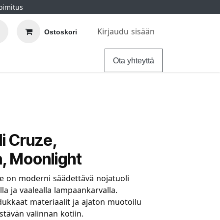
oimitus
Kirjaudu sisään
Ostoskori
elu
Ohjeet
Hintatakuu
Ota yhteyttä
i Cruze,
, Moonlight
 on moderni säädettävä nojatuoli
lla ja vaalealla lampaankarvalla.
kkaat materiaalit ja ajaton muotoilu
stävän valinnan kotiin.