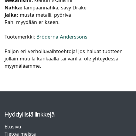
Mekanismi:
keinumekanismi
Nahka:
lampaannahka, sävy Drake
Jalka:
musta metalli, pyörivä
Rahi myydään erikseen.
Tuotemerkki:
Bröderna Anderssons
Paljon eri verhoiluvaihtoehtoja! Jos haluat tuotteen
jollain muulla kankaalla tai värillä, ole yhteydessä
myymäläämme.
Hyödyllisiä linkkejä
Etusivu
Tietoa meistä