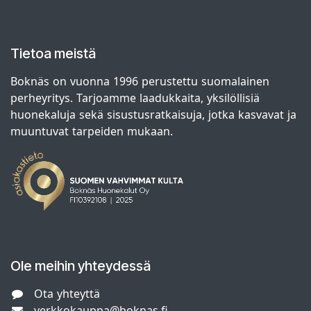
Tietoa meistä
Boknäs on vuonna 1996 perustettu suomalainen
perheyritys. Tarjoamme laadukkaita, yksilöllisiä
huonekaluja sekä sisustusratkaisuja, jotka kasvavat ja
muuntuvat tarpeiden mukaan.
Ole meihin yhteydessä
Ota yhteyttä
verkkokauppa@boknas.fi