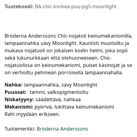
Tuotekoodi:
BA-chic-korkea-puu-pg5-moonlight
Bröderna Anderssons Chic-nojatoli keinumekanismilla,
lampaannahka sävy Moonlight. Kauniisti muotoiltu ja
mukava nojatuoli on jokaisen kodin helmi, joka sopii
sekä lukunurkkaan että olohuoneeseen. Chic-
nojatuolissa on keinumekanismi, puiset käsinojat ja se
on verhoiltu pehmeän pörröisellä lampaannahalla.
Nahka:
lampaannahka, sävy Moonlight
Puuosat:
tammi, valkopigmentoitu
Niskatyyny:
säädettävä, nahkaa
Mekanismi:
pyörivä, lukittava keinumekanismi
Rahi myydään erikseen.
Tuotemerkki:
Bröderna Anderssons