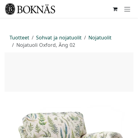
Siirry sisältöön
Tuotteet
Sohvat ja nojatuolit
Nojatuolit
Nojatuoli Oxford, Äng 02