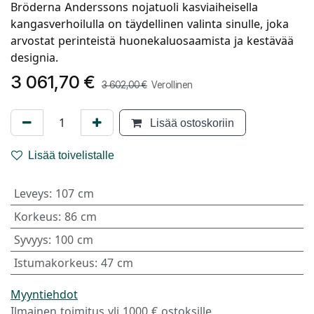
Bröderna Anderssons nojatuoli kasviaiheisella
kangasverhoilulla on täydellinen valinta sinulle, joka
arvostat perinteistä huonekaluosaamista ja kestävää
designia.
3 061,70
€
3 602,00
€
Verollinen
Lisää ostoskoriin
Lisää toivelistalle
Leveys
:
107 cm
Korkeus
:
86 cm
Syvyys
:
100 cm
Istumakorkeus
:
47 cm
Myyntiehdot
Ilmainen toimitus yli 1000 € ostoksille