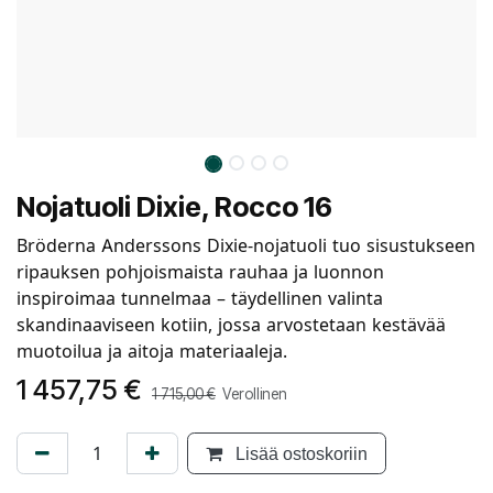
Nojatuoli Dixie, Rocco 16
Bröderna Anderssons Dixie-nojatuoli tuo sisustukseen
ripauksen pohjoismaista rauhaa ja luonnon
inspiroimaa tunnelmaa – täydellinen valinta
skandinaaviseen kotiin, jossa arvostetaan kestävää
muotoilua ja aitoja materiaaleja.
1 457,75
€
1 715,00
€
Verollinen
Lisää ostoskoriin