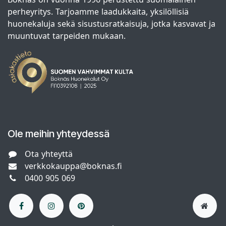
perheyritys. Tarjoamme laadukkaita, yksilöllisiä
huonekaluja sekä sisustusratkaisuja, jotka kasvavat ja
muuntuvat tarpeiden mukaan.
Ole meihin yhteydessä
Ota yhteyttä
verkkokauppa@boknas.fi
0400 905 069