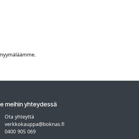
ssä myymäläämme.
le meihin yhteydessä
Ota yhteyttä
verkkokauppa@boknas.fi
0400 905 069