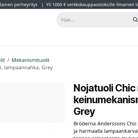
ainen perheyritys | Yli 1000 € verkkokauppaostoksille ilmainen t
lät
Kampanjat
Blogi
Projektimyynti
Sisustussuunnitt
lit
Mekanismituolit
mi, lampaannahka, Grey
Nojatuoli Chic
keinumekanis
Grey
Bröderna Anderssons Chic m
ja harmaalla lampaankarval