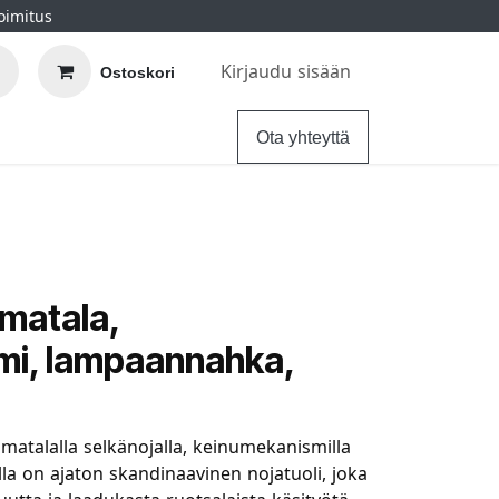
oimitus
Kirjaudu sisään
Ostoskori
elu
Ohjeet
Hintatakuu
Ota yhteyttä
 matala,
mi, lampaannahka,
atalalla selkänojalla, keinumekanismilla
la on ajaton skandinaavinen nojatuoli, joka