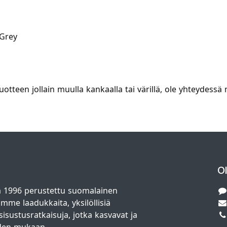
Grey
 tuotteen jollain muulla kankaalla tai värillä, ole yhteyde
O
 1996 perustettu suomalainen
amme laadukkaita, yksilöllisiä
isustusratkaisuja, jotka kasvavat ja