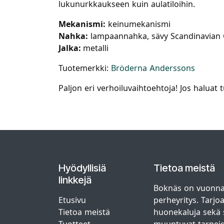
lukunurkkaukseen kuin aulatiloihin.
Mekanismi:
keinumekanismi
Nahka:
lampaannahka, sävy Scandinavian 
Jalka:
metalli
Tuotemerkki:
Bröderna Anderssons
Paljon eri verhoiluvaihtoehtoja! Jos haluat
Hyödyllisiä
Tietoa meistä
linkkejä
Boknäs on vuonna
Etusivu
perheyritys. Tarjo
Tietoa meistä
huonekaluja sekä s