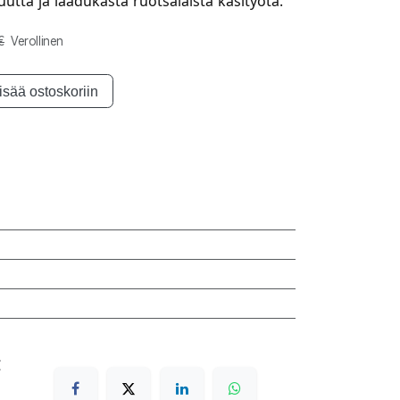
tta ja laadukasta ruotsalaista käsityötä.
€
Verollinen
isää ostoskoriin
€