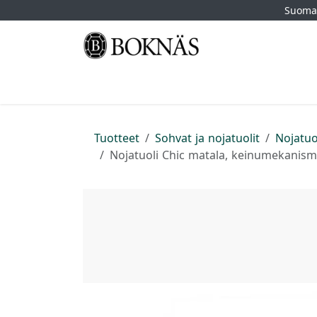
Siirry sisältöön
Suomal
Etusivu
Kauppa
Tuotemerkit
Myymä
Tuotteet
Sohvat ja nojatuolit
Nojatuo
Nojatuoli Chic matala, keinumekanis