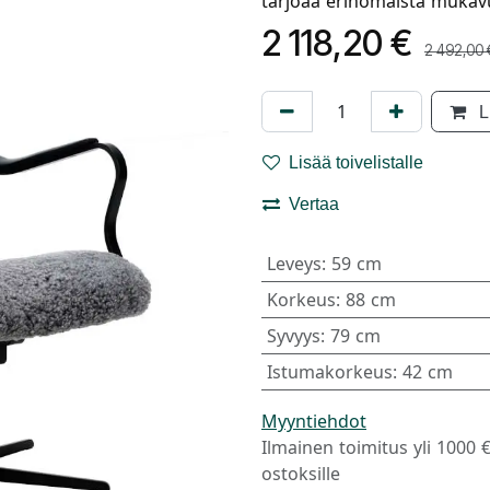
tarjoaa erinomaista mukavuu
2 118,20
€
2 492,00
L
Lisää toivelistalle
Vertaa
Leveys
:
59 cm
Korkeus
:
88 cm
Syvyys
:
79 cm
Istumakorkeus
:
42 cm
Myyntiehdot
Ilmainen toimitus yli 1000 
ostoksille