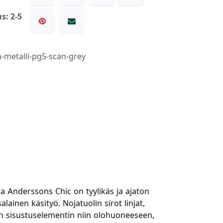
s: 2-5
-metalli-pg5-scan-grey
 Anderssons Chic on tyylikäs ja ajaton
ainen käsityö. Nojatuolin sirot linjat,
van sisustuselementin niin olohuoneeseen,