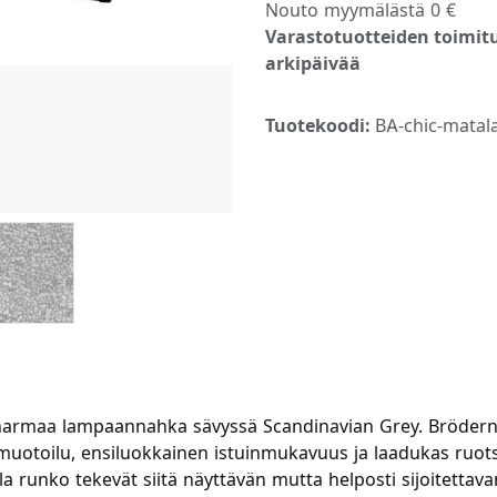
Nouto myymälästä 0 €
Varastotuotteiden toimitu
arkipäivää
Tuotekoodi:
BA-chic-matala
 harmaa lampaannahka sävyssä Scandinavian Grey. Bröderna
muotoilu, ensiluokkainen istuinmukavuus ja laadukas ruotsal
tala runko tekevät siitä näyttävän mutta helposti sijoitetta