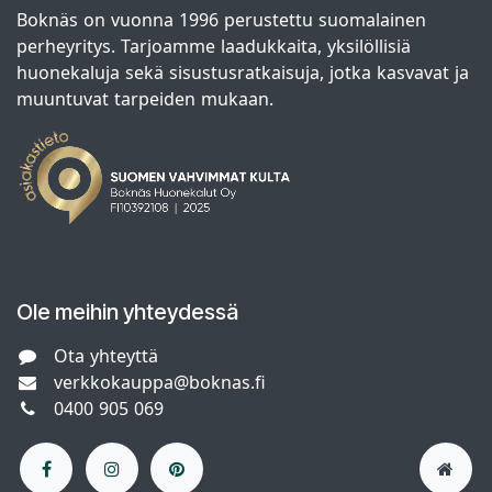
Boknäs on vuonna 1996 perustettu suomalainen
perheyritys. Tarjoamme laadukkaita, yksilöllisiä
huonekaluja sekä sisustusratkaisuja, jotka kasvavat ja
muuntuvat tarpeiden mukaan.
Ole meihin yhteydessä
Ota yhteyttä
verkkokauppa@boknas.fi
0400 905 069