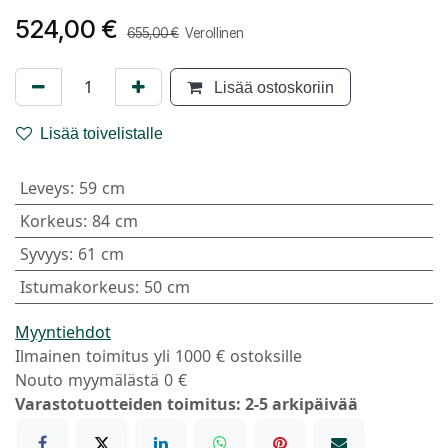
524,00
€
655,00
€
Verollinen
Lisää ostoskoriin
Lisää toivelistalle
Leveys
:
59 cm
Korkeus
:
84 cm
Syvyys
:
61 cm
Istumakorkeus
:
50 cm
Myyntiehdot
Ilmainen toimitus yli 1000 € ostoksille
Nouto myymälästä 0 €
Varastotuotteiden toimitus: 2-5 arkipäivää