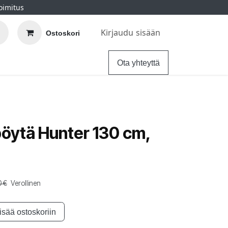
oimitus
Kirjaudu sisään
Ostoskori
elu
Ohjeet
Hintatakuu
Ota yhteyttä
öytä Hunter 130 cm,
0
€
Verollinen
isää ostoskoriin