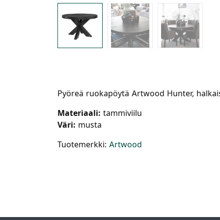
Pyöreä ruokapöytä Artwood Hunter, halkais
Materiaali:
tammiviilu
Väri:
musta
Tuotemerkki:
Artwood