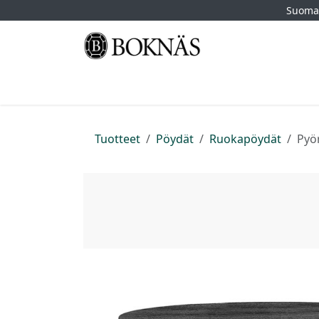
Siirry sisältöön
Suomal
Etusivu
Kauppa
Tuotemerkit
Myymä
Tuotteet
Pöydät
Ruokapöydät
Pyö