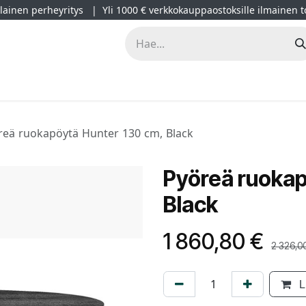
ainen perheyritys | Yli 1000 € verkkokauppaostoksille ilmainen t
lät
Kampanjat
Blogi
Projektimyynti
Sisustussuunnitt
reä ruokapöytä Hunter 130 cm, Black
Pyöreä ruokap
Black
1 860,80
€
2 326,0
L