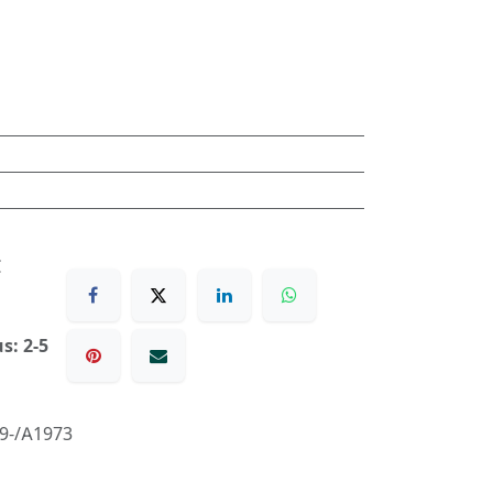
€
s: 2-5
9-/A1973