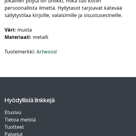
Jokainen pöytä on uniikki, mikä tuo kotiin
persoonallista ilmettä. Hyllytasot tarjoavat kätevää
säilytystilaa kirjoille, valaisimille ja sisustusesineille.
Väri:
musta
Materiaali:
metalli
Tuotemerkki:
Artwood
Hyödyllisiä linkkejä
Etusivu
Tietoa meistä
Tuotteet
Palvelut