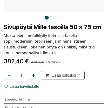
Sivupöytä Mille tasoilla 50 x 75 cm
Musta pieni metallihylly kolmella tasolla
sopii moderniin, teolliseen ja minimalistiseen
sisustukseen. Jokainen pöytä on uniikki, mikä tuo
kotiisi persoonallista ilmettä.
382,40
€
478,00
€
Verollinen
Lisää ostoskoriin
Lisää toivelistalle
Leveys
:
50 cm
Korkeus
:
75 cm