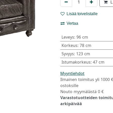
L
Lisää toivelistalle
Vertaa
Leveys
:
96 cm
Korkeus
:
78 cm
Syvyys
:
123 cm
Istumakorkeus
:
47 cm
Myyntiehdot
Ilmainen toimitus yli 1000 
ostoksille
Nouto myymälästä 0 €
Varastotuotteiden toimitu
arkipäivää