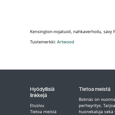
Kensington-nojatuoli, nahkaverhoilu, sävy 
Tuotemerkki:
Artwood
Hyödyllisiä
Tietoa meistä
linkkejä
Boknäs on vuonna
Etusivu
perheyritys. Tarjo
Tietoa meistä
huonekaluja sekä s