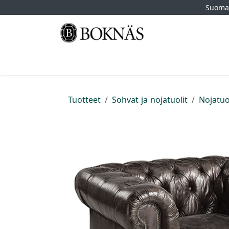
Siirry sisältöön
Suomal
Etusivu
Kauppa
Tuotemerkit
Myymä
Tuotteet
Sohvat ja nojatuolit
Nojatuo