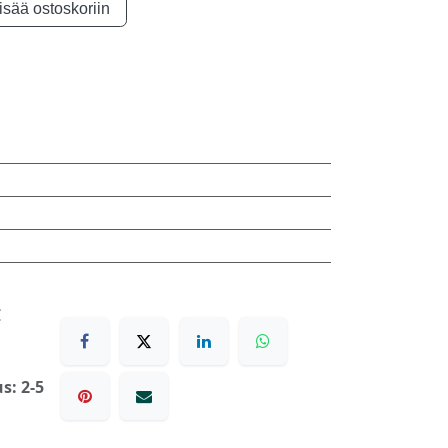
isää ostoskoriin
€
s: 2-5