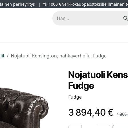
ainen perheyritys | Yli 1000 € verkkokauppaostoksille ilmainen t
lät
Kampanjat
Blogi
Projektimyynti
Sisustussuunnitt
lit
Nojatuoli Kensington, nahkaverhoilu, Fudge
Nojatuoli Kens
Fudge
Fudge
3 894,40
€
4 868