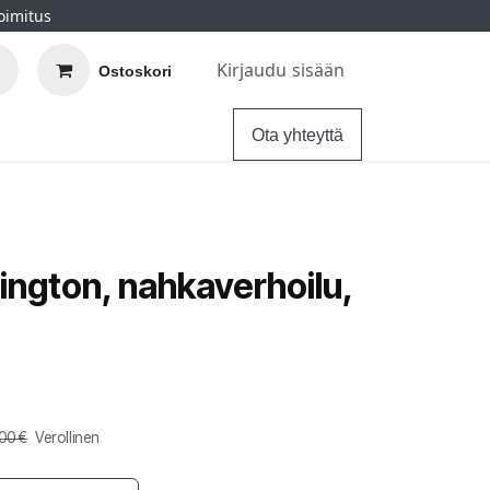
oimitus
Kirjaudu sisään
Ostoskori
elu
Ohjeet
Hintatakuu
Ota yhteyttä
ington, nahkaverhoilu,
,00
€
Verollinen