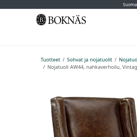
Siirry sisältöön
Suomal
Etusivu
Kauppa
Tuotemerkit
Myymä
Tuotteet
Sohvat ja nojatuolit
Nojatuo
Nojatuoli AW44, nahkaverhoilu, Vintag