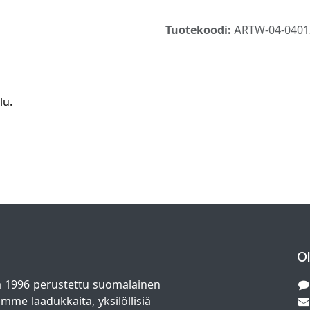
Tuotekoodi:
ARTW-04-0401
lu.
O
 1996 perustettu suomalainen
amme laadukkaita, yksilöllisiä