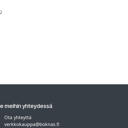
2
le meihin yhteydessä
Ota yhteyttä
verkkokauppa@boknas.fi