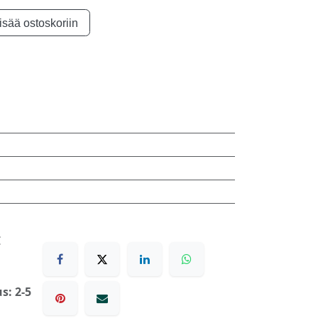
isää ostoskoriin
€
s: 2-5