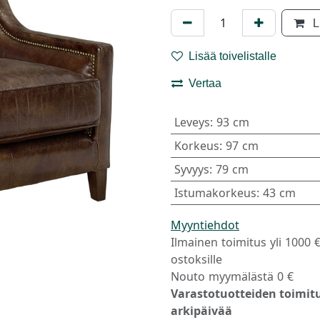
L
Lisää toivelistalle
Vertaa
Leveys
:
93 cm
Korkeus
:
97 cm
Syvyys
:
79 cm
Istumakorkeus
:
43 cm
Myyntiehdot
Ilmainen toimitus yli 1000 
ostoksille
Nouto myymälästä 0 €
Varastotuotteiden toimitu
arkipäivää