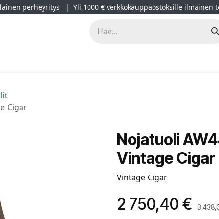
ainen perheyritys | Yli 1000 € verkkokauppaostoksille ilmainen t
lät
Kampanjat
Blogi
Projektimyynti
Sisustussuunnitt
lit
e Cigar
Nojatuoli AW4
Vintage Cigar
Vintage Cigar
2 750,40
€
3 438,