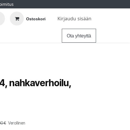
oimitus
Kirjaudu sisään
Ostoskori
elu
Ohjeet
Hintatakuu
Ota yhteyttä
4, nahkaverhoilu,
00
€
Verollinen