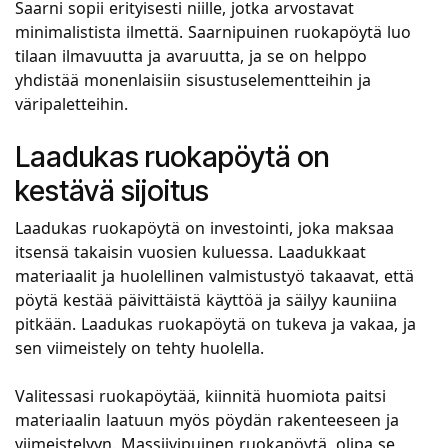
Saarni sopii erityisesti niille, jotka arvostavat
minimalistista ilmettä. Saarnipuinen ruokapöytä luo
tilaan ilmavuutta ja avaruutta, ja se on helppo
yhdistää monenlaisiin sisustuselementteihin ja
väripaletteihin.
Laadukas ruokapöytä on
kestävä sijoitus
Laadukas ruokapöytä on investointi, joka maksaa
itsensä takaisin vuosien kuluessa. Laadukkaat
materiaalit ja huolellinen valmistustyö takaavat, että
pöytä kestää päivittäistä käyttöä ja säilyy kauniina
pitkään. Laadukas ruokapöytä on tukeva ja vakaa, ja
sen viimeistely on tehty huolella.
Valitessasi ruokapöytää, kiinnitä huomiota paitsi
materiaalin laatuun myös pöydän rakenteeseen ja
viimeistelyyn. Massiivipuinen ruokapöytä, olipa se