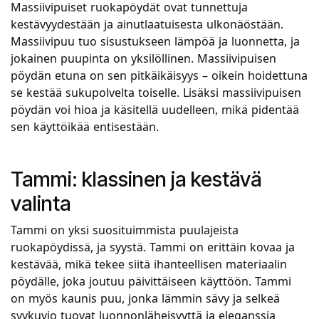
Massiivipuiset ruokapöydät ovat tunnettuja
kestävyydestään ja ainutlaatuisesta ulkonäöstään.
Massiivipuu tuo sisustukseen lämpöä ja luonnetta, ja
jokainen puupinta on yksilöllinen. Massiivipuisen
pöydän etuna on sen pitkäikäisyys – oikein hoidettuna
se kestää sukupolvelta toiselle. Lisäksi massiivipuisen
pöydän voi hioa ja käsitellä uudelleen, mikä pidentää
sen käyttöikää entisestään.
Tammi: klassinen ja kestävä
valinta
Tammi on yksi suosituimmista puulajeista
ruokapöydissä, ja syystä. Tammi on erittäin kovaa ja
kestävää, mikä tekee siitä ihanteellisen materiaalin
pöydälle, joka joutuu päivittäiseen käyttöön. Tammi
on myös kaunis puu, jonka lämmin sävy ja selkeä
syykuvio tuovat luonnonläheisyyttä ja eleganssia