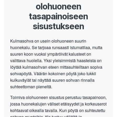
olohuoneen
tasapainoiseen
sisustukseen
Kulmasohva on usein olohuoneen suurin
huonekalu. Se tarjoaa runsaasti istumatilaa, mutta
suuren koon vuoksi ympäröivät kalusteet on
valittava huolella. Yksi yleisimmistä haasteista on
löytää kulmasohvan eteen mittasuhteiltaan sopiva
sohvapöytä. Väärän kokoinen pöytä joko tukkii
kulkuväylät tai näyttää suuren sohvan rinnalla
suhteettoman pieneltä.
Toimiva olohuoneen sisustus perustuu tasapainoon,
jossa huonekalujen väliset etäisyydet ja korkeuserot
kohtaavat oikealla tavalla. Kun pöytä on suhteutettu
sohvan muotoihin, tila tuntuu väljältä ja