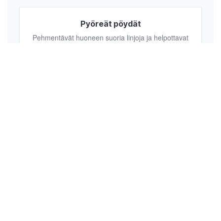
Pyöreät pöydät
Pehmentävät huoneen suoria linjoja ja helpottavat
kulkua ahtaissa kulmissa.
Sarjapöydät
Mukautuvat joustavasti tarpeeseen ja tarjoavat
lisäpinta-alaa tarvittaessa.
Neliönmuotoiset pöydät
Täyttävät suuren kulmasohvan keskiosan
tasapainoisesti ja näyttävästi.