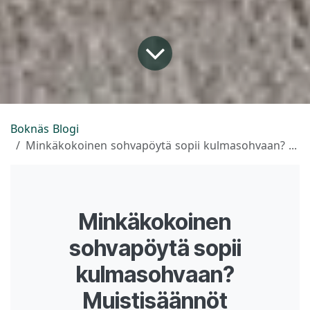
Boknäs Blogi
Minkäkokoinen sohvapöytä sopii kulmasohvaan? Muistisäännöt, jolla tasapainotat olohuoneen ilmeen
Minkäkokoinen
sohvapöytä sopii
kulmasohvaan?
Muistisäännöt