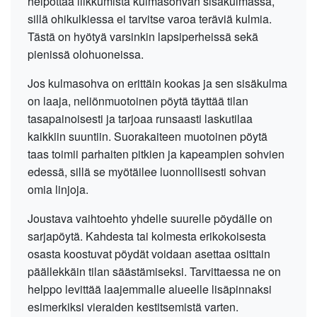
helpottaa liikkumista kulmasohvan sisäkulmassa,
sillä ohikulkiessa ei tarvitse varoa teräviä kulmia.
Tästä on hyötyä varsinkin lapsiperheissä sekä
pienissä olohuoneissa.
Jos kulmasohva on erittäin kookas ja sen sisäkulma
on laaja, neliönmuotoinen pöytä täyttää tilan
tasapainoisesti ja tarjoaa runsaasti laskutilaa
kaikkiin suuntiin. Suorakaiteen muotoinen pöytä
taas toimii parhaiten pitkien ja kapeampien sohvien
edessä, sillä se myötäilee luonnollisesti sohvan
omia linjoja.
Joustava vaihtoehto yhdelle suurelle pöydälle on
sarjapöytä. Kahdesta tai kolmesta erikokoisesta
osasta koostuvat pöydät voidaan asettaa osittain
päällekkäin tilan säästämiseksi. Tarvittaessa ne on
helppo levittää laajemmalle alueelle lisäpinnaksi
esimerkiksi vieraiden kestitsemistä varten.