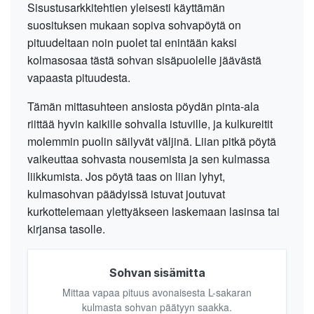
Sisustusarkkitehtien yleisesti käyttämän
suosituksen mukaan sopiva sohvapöytä on
pituudeltaan noin puolet tai enintään kaksi
kolmasosaa tästä sohvan sisäpuolelle jäävästä
vapaasta pituudesta.
Tämän mittasuhteen ansiosta pöydän pinta-ala
riittää hyvin kaikille sohvalla istuville, ja kulkureitit
molemmin puolin säilyvät väljinä. Liian pitkä pöytä
vaikeuttaa sohvasta nousemista ja sen kulmassa
liikkumista. Jos pöytä taas on liian lyhyt,
kulmasohvan päädyissä istuvat joutuvat
kurkottelemaan ylettyäkseen laskemaan lasinsa tai
kirjansa tasolle.
Sohvan sisämitta
Mittaa vapaa pituus avonaisesta L-sakaran
kulmasta sohvan päätyyn saakka.