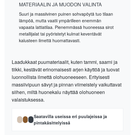
MATERIAALIN JA MUODON VALINTA
Suuri ja massiivinen puinen sohvapöytä tuo tilaan
lämpöä, mutta vaatii ympärilleen enemmän
vapaata lattiatilaa. Pienemmässä huoneessa sirot
metallijalat tai pyöristetyt kulmat keventävät
kalusteen ilmettä huomattavasti.
Laadukkaat puumateriaalit, kuten tammi, saarni ja
tiikki, kestävät erinomaisesti arjen käyttöä ja tuovat
luonnollista ilmettä olohuoneeseen. Erityisesti
massiivipuun sävyt ja pinnan viimeistely vaikuttavat
siihen, miltä huonekalu näyttää olohuoneen
valaistuksessa.
Saatavilla useissa eri puulajeissa ja
pintakäsittelyissä