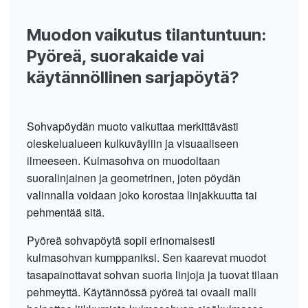
Muodon vaikutus tilantuntuun:
Pyöreä, suorakaide vai
käytännöllinen sarjapöytä?
Sohvapöydän muoto vaikuttaa merkittävästi
oleskelualueen kulkuväyliin ja visuaaliseen
ilmeeseen. Kulmasohva on muodoltaan
suoralinjainen ja geometrinen, joten pöydän
valinnalla voidaan joko korostaa linjakkuutta tai
pehmentää sitä.
Pyöreä sohvapöytä sopii erinomaisesti
kulmasohvan kumppaniksi. Sen kaarevat muodot
tasapainottavat sohvan suoria linjoja ja tuovat tilaan
pehmeyttä. Käytännössä pyöreä tai ovaali malli