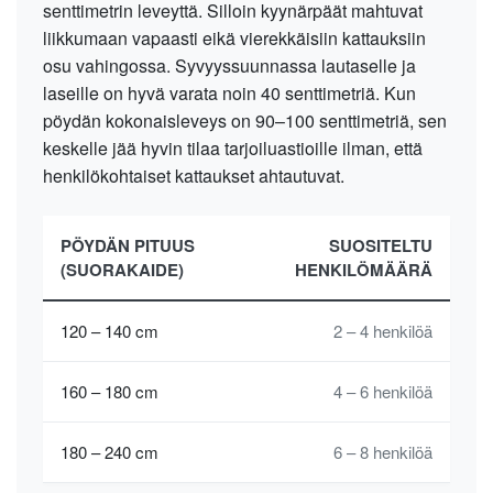
senttimetrin leveyttä. Silloin kyynärpäät mahtuvat
liikkumaan vapaasti eikä vierekkäisiin kattauksiin
osu vahingossa. Syvyyssuunnassa lautaselle ja
laseille on hyvä varata noin 40 senttimetriä. Kun
pöydän kokonaisleveys on 90–100 senttimetriä, sen
keskelle jää hyvin tilaa tarjoiluastioille ilman, että
henkilökohtaiset kattaukset ahtautuvat.
PÖYDÄN PITUUS
SUOSITELTU
(SUORAKAIDE)
HENKILÖMÄÄRÄ
120 – 140 cm
2 – 4 henkilöä
160 – 180 cm
4 – 6 henkilöä
180 – 240 cm
6 – 8 henkilöä