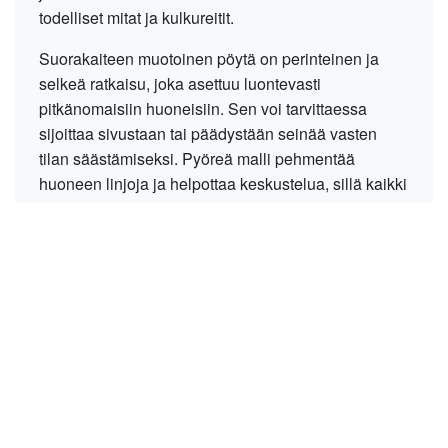
todelliset mitat ja kulkureitit.
Suorakaiteen muotoinen pöytä on perinteinen ja
selkeä ratkaisu, joka asettuu luontevasti
pitkänomaisiin huoneisiin. Sen voi tarvittaessa
sijoittaa sivustaan tai päädystään seinää vasten
tilan säästämiseksi. Pyöreä malli pehmentää
huoneen linjoja ja helpottaa keskustelua, sillä kaikki
ruokailijat istuvat kasvotusten. Pyöreä pöytä vaatii
kuitenkin ympärilleen neliömäisemmän vapaan
alueen, jotta kulku sen ympärillä säilyy väljänä.
Suorakaide
Sopii kapeisiin tiloihin ja pitkille seinustoille. Helppo
pidentää jatkolevyillä tarpeen mukaan.