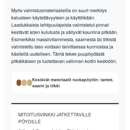
Myös valmistusmateriaaleilla on suuri merkitys
kalusteen käytettävyyteen ja käyttöikään.
Laadukkaista lehtipuulajeista valmistetut pinnat
kestävät arjen kulutusta ja säilyvät kauniina pitkään.
Esimerkiksi massiivitammesta, saarnesta tai tiikistä
valmistettu taso voidaan tarvittaessa kunnostaa ja
käsitellä uudelleen. Tämä tekee puupöydästä
pitkäikäisen ja luotettavan valinnan kodin keskiöön.
Kestävät materiaalit ruokapöytiin: tammi,
saarni ja tiikki
MITOITUSVINKKI JATKETTAVILLE
PÖYDILLE