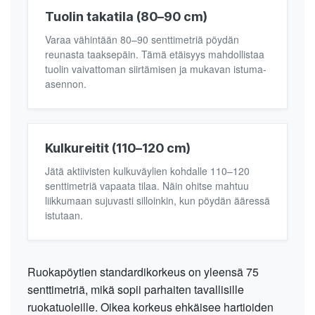
Tuolin takatila (80–90 cm)
Varaa vähintään 80–90 senttimetriä pöydän
reunasta taaksepäin. Tämä etäisyys mahdollistaa
tuolin vaivattoman siirtämisen ja mukavan istuma-
asennon.
Kulkureitit (110–120 cm)
Jätä aktiivisten kulkuväylien kohdalle 110–120
senttimetriä vapaata tilaa. Näin ohitse mahtuu
liikkumaan sujuvasti silloinkin, kun pöydän ääressä
istutaan.
Ruokapöytien standardikorkeus on yleensä 75
senttimetriä, mikä sopii parhaiten tavallisille
ruokatuoleille. Oikea korkeus ehkäisee hartioiden