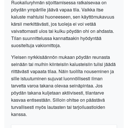
Ruokailuryhmän sijoittamisessa ratkaisevaa on
pöydän ympärille jäävä vapaa tila. Vaikka itse
kaluste mahtuisi huoneeseen, sen käyttömukavuus
kärsii merkittävästi, jos tuoleja ei voi vetää
vaivattomasti ulos tai kulku pöydän ohi on ahdasta.
Tilan suunnittelussa kannattaakin hyödyntää
suositeltuja vakiomittoja.
Yleisen nyrkkisäännön mukaan pöydän reunasta
seinään tai muihin kiinteisiin kalusteisiin tulisi jäädä
riittävästi vapaata tilaa. Näin tuolilta nouseminen ja
sille istuutuminen sujuvat luonnöllisesti ilman
tarvetta varoa takana olevaa seinäpintaa. Jos
pöydän takana kuljetaan aktiivisesti, tilantarve
kasvaa entisestään. Silloin ohitse on päästävä
turvallisesti myös lautasten tai tarjoiluastioiden
kanssa.