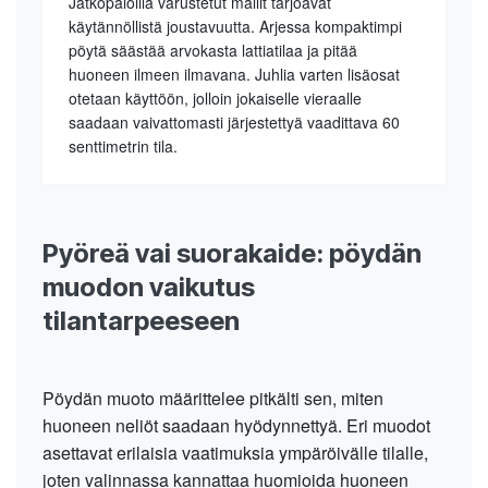
Jatkopaloilla varustetut mallit tarjoavat
käytännöllistä joustavuutta. Arjessa kompaktimpi
pöytä säästää arvokasta lattiatilaa ja pitää
huoneen ilmeen ilmavana. Juhlia varten lisäosat
otetaan käyttöön, jolloin jokaiselle vieraalle
saadaan vaivattomasti järjestettyä vaadittava 60
senttimetrin tila.
Pyöreä vai suorakaide: pöydän
muodon vaikutus
tilantarpeeseen
Pöydän muoto määrittelee pitkälti sen, miten
huoneen neliöt saadaan hyödynnettyä. Eri muodot
asettavat erilaisia vaatimuksia ympäröivälle tilalle,
joten valinnassa kannattaa huomioida huoneen