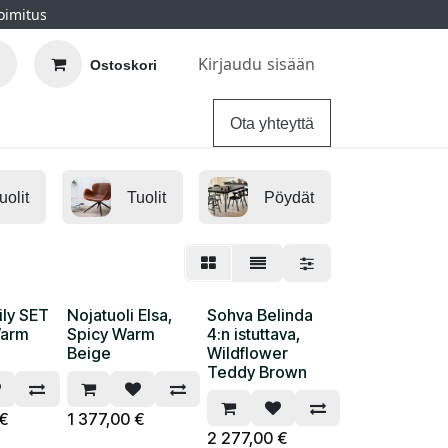
oimitus
Kirjaudu sisään
Ostoskori
elu
Ohjeet
Hintatakuu
Ota yhteyttä
uolit
Tuolit
Pöydät
Mak
ily SET
Nojatuoli Elsa,
Sohva Belinda
Warm
Spicy Warm
4:n istuttava,
Beige
Wildflower
Teddy Brown
€
1 377,00
€
2 277,00
€