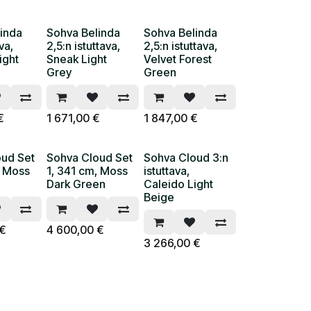
inda
Sohva Belinda
Sohva Belinda
va,
2,5:n istuttava,
2,5:n istuttava,
ight
Sneak Light
Velvet Forest
Grey
Green
€
1 671,00
€
1 847,00
€
oud Set
Sohva Cloud Set
Sohva Cloud 3:n
, Moss
1, 341 cm, Moss
istuttava,
Dark Green
Caleido Light
Beige
€
4 600,00
€
3 266,00
€