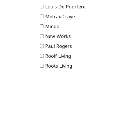
Louis De Poortere
Metrax-Craye
Mindo
New Works
Paul Rogers
Roolf Living
Roots Living
Rowico
SACKit
Schwung
Serien
SITS
Stadler Form