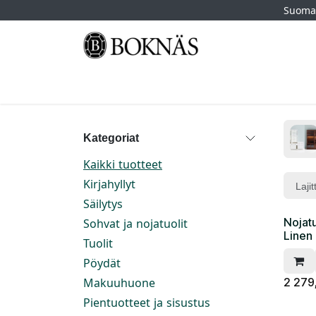
Siirry sisältöön
Suomal
Etusivu
Kauppa
Tuotemerkit
Myymä
Kategoriat
Kaikki tuotteet
Kirjahyllyt
Lajit
Säilytys
Nojatu
Sohvat ja nojatuolit
Linen
Tuolit
Pöydät
2 279
Makuuhuone
Pientuotteet ja sisustus