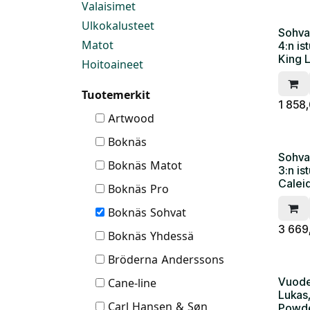
Valaisimet
Ulkokalusteet
Sohva
Matot
4:n is
King L
Hoitoaineet
Tuotemerkit
1 858
Artwood
Boknäs
Sohva 
Boknäs Matot
3:n is
Calei
Boknäs Pro
Boknäs Sohvat
3 669
Boknäs Yhdessä
Bröderna Anderssons
Vuode
Cane-line
Lukas
Carl Hansen & Søn
Powde