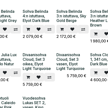
 Belinda
Sohva Belinda
Sohva Belinda
Sohva Bel
tuttava,
4:n istuttava,
3:n istuttava, Sky
3:n istutta
ight Grey
Elyot Dark Blue
Gold Beige
Heather L
Brown
,00
€
2 079,00
€
2 172,00
€
1 980,00
Julia Lux
Divaanisohva
Divaanisohva
Sohva Cl
tuttava,
Cloud, Set 3
Cloud, Set 3
1, 341 cm
do Natur
oikea, Elyot
vasen, Elyot
Dark Blue
Light Turquoise
Light Turquoise
5 759,00
€
,00
€
4 600,00
5 759,00
€
tuoli
Vuodesohva
, Caleido
Lukas SET 2,
r Pink
vasen, King