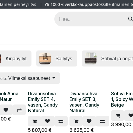
ainen perheyritys | Yli 1000 € verkkokauppaostoksille ilmainen t
lät
Kampanjat
Blogi
Projektimyynti
Sisustussuunnitt
Kirjahyllyt
Säilytys
Sohvat ja nojat
Viimeksi saapuneet
telu:
oli Anna,
Divaansohva
Divaansohva
Sohva Em
 Natur
Emily SET 4,
Emily SET 3,
1, Spicy 
vasen, Candy
vasen, Candy
Beige
Natural
Natural
,00
€
3 990,00
5 807,00
€
6 625,00
€