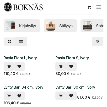
Siirry sisältöön
Kirjahyllyt
Säilytys
Sohvat
Rasia Fiora L, Ivory
Rasia Fiora S, Ivory
110,40
€
80,00
€
138,00
€
100,00
€
Lyhty Bari 34 cm, Ivory
Lyhty Bari 30 cm, Ivory
81,60
€
102,00
€
106,40
€
133,00
€