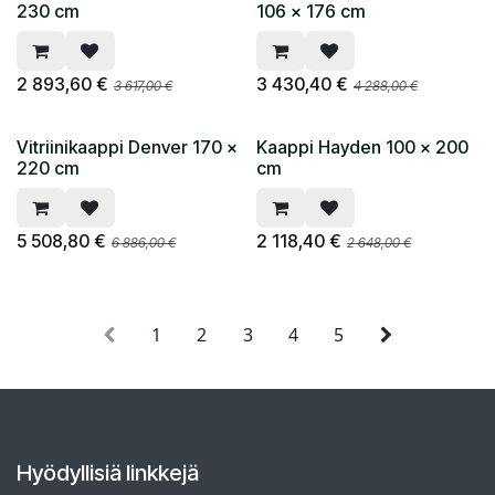
230 cm
106 x 176 cm
2 893,60
€
3 430,40
€
3 617,00
€
4 288,00
€
Vitriinikaappi Denver 170 x
Kaappi Hayden 100 x 200
220 cm
cm
5 508,80
€
2 118,40
€
6 886,00
€
2 648,00
€
1
2
3
4
5
Hyödyllisiä linkkejä