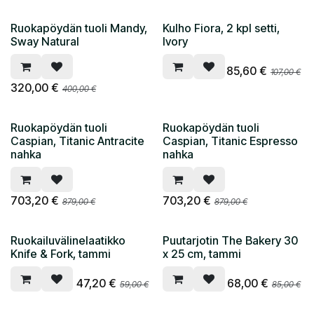
Ruokapöydän tuoli Mandy,
Kulho Fiora, 2 kpl setti,
Sway Natural
Ivory
85,60
€
107,00
€
320,00
€
400,00
€
Ruokapöydän tuoli
Ruokapöydän tuoli
Caspian, Titanic Antracite
Caspian, Titanic Espresso
nahka
nahka
703,20
€
703,20
€
879,00
€
879,00
€
Ruokailuvälinelaatikko
Puutarjotin The Bakery 30
Knife & Fork, tammi
x 25 cm, tammi
47,20
€
68,00
€
59,00
€
85,00
€