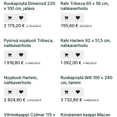
Ruokapöytä Elmwood 220
Rahi Tribeca 65 x 56 cm,
x 100 cm, jalava
nahkaverhoilu
2 179,20
€
765,60
€
2 724,00
€
957,00
€
Pyörivä nojatuoli Tribeca,
Rahi Harlem 92 x 51,5 cm,
nahkaverhoilu
nahkaverhoilu
1 916,80
€
1 392,00
€
2 396,00
€
1 740,00
€
Nojatuoli Harlem,
Ruokapöytä Will 100 x 240
nahkaverhoilu
cm, tammi
2 824,80
€
3 732,80
€
3 531,00
€
4 666,00
€
Vitriinikaappi Colmar 115 x
Kiinalainen kaappi Macao