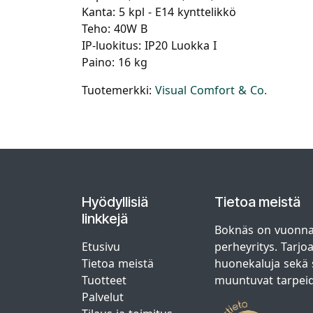
Kanta: 5 kpl - E14 kynttelikkö
Teho: 40W B
IP-luokitus: IP20 Luokka I
Paino: 16 kg
Tuotemerkki:
Visual Comfort & Co.
Hyödyllisiä
Tietoa meistä
linkkejä
Boknäs on vuonna
Etusivu
perheyritys. Tarjo
Tietoa meistä
huonekaluja sekä s
Tuotteet
muuntuvat tarpei
Palvelut