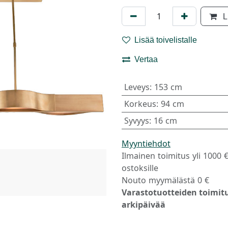
L
Lisää toivelistalle
Vertaa
Leveys
:
153 cm
Korkeus
:
94 cm
Syvyys
:
16 cm
Myyntiehdot
Ilmainen toimitus yli 1000 
ostoksille
Nouto myymälästä 0 €
Varastotuotteiden toimitu
arkipäivää