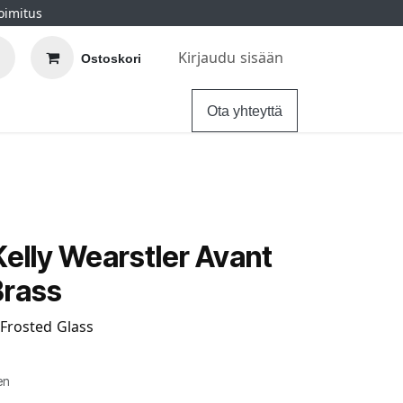
oimitus
Kirjaudu sisään
Ostoskori
elu
Ohjeet
Hintatakuu
Ota yhteyttä
Kelly Wearstler Avant
Brass
Frosted Glass
en