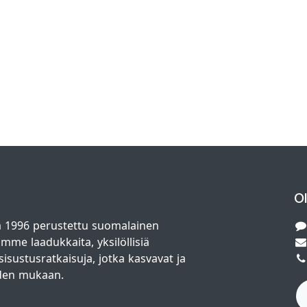
O
 1996 perustettu suomalainen
amme laadukkaita, yksilöllisiä
isustusratkaisuja, jotka kasvavat ja
den mukaan.