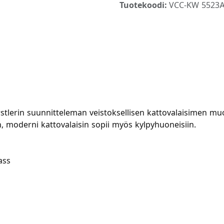
Tuotekoodi:
VCC-KW 5523A
rstlerin suunnitteleman veistoksellisen kattovalaisimen mu
en, moderni kattovalaisin sopii myös kylpyhuoneisiin.
ass