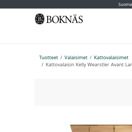
Siirry sisältöön
Suomal
Etusivu
Kauppa
Tuotemerkit
Myymä
Tuotteet
Valaisimet
Kattovalaisimet
Kattovalaisin Kelly Wearstler Avant Lar