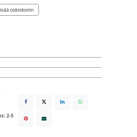
isää ostoskoriin
€
s: 2-5