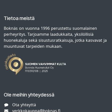
Tietoa meistä
Boknäs on vuonna 1996 perustettu suomalainen
perheyritys. Tarjoamme laadukkaita, yksilöllisiä
huonekaluja sekä sisustusratkaisuja, jotka kasvavat ja
muuntuvat tarpeiden mukaan.
Ole meihin yhteydessä
Ota yhteyttä
verkkokauppa@boknas.fi