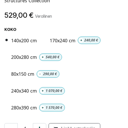
Structures Collection
529,00
€
Verollinen
KOKO
140x200 cm
170x240 cm
+
240,00
€
200x280 cm
+
540,00
€
80x150 cm
-
290,00
€
240x340 cm
+
1 070,00
€
280x390 cm
+
1 570,00
€