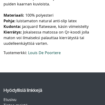
puiden kaarnan kuvioista.
Materiaali:
100% polyesteri
Pohja:
luistamaton natural anti-slip latex
Kudonta:
jacquard flatweave, käsin viimeistelty
Kierrätys:
Jokaisessa matossa on Qr-koodi jolla
maton voi ilmaiseksi palauttaa kierrätystä tai
uudelleenkäyttöä varten.
Tuotemerkki:
Louis De Poortere
Hyödyllisiä linkkejä
Etusivu