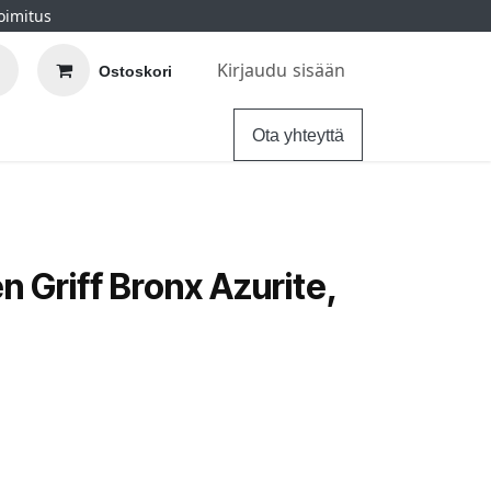
oimitus
Kirjaudu sisään
Ostoskori
elu
Ohjeet
Hintatakuu
Ota yhteyttä
 Griff Bronx Azurite,