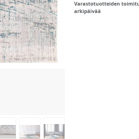
Varastotuotteiden toimitu
arkipäivää