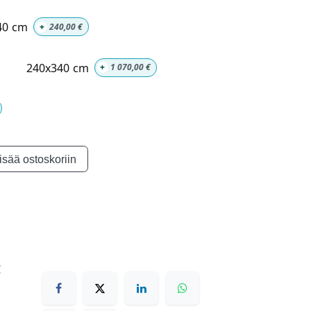
40 cm
+
240,00
€
240x340 cm
+
1 070,00
€
isää ostoskoriin
€