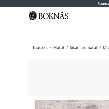
Siirry sisältöön
Suomal
Etusivu
Kauppa
Tuotemerkit
Myymä
Tuotteet
Matot
Sisätilan matot
Mat