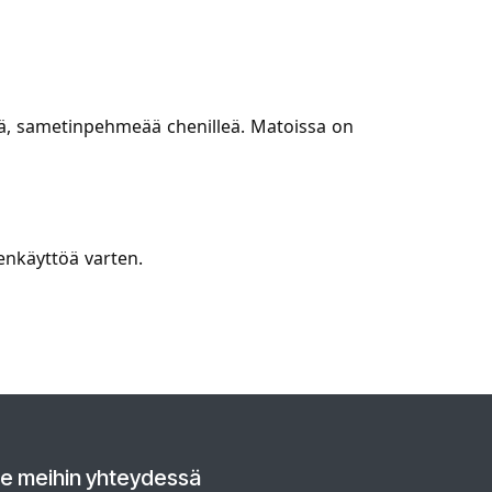
ää, sametinpehmeää chenilleä. Matoissa on
enkäyttöä varten.
le meihin yhteydessä