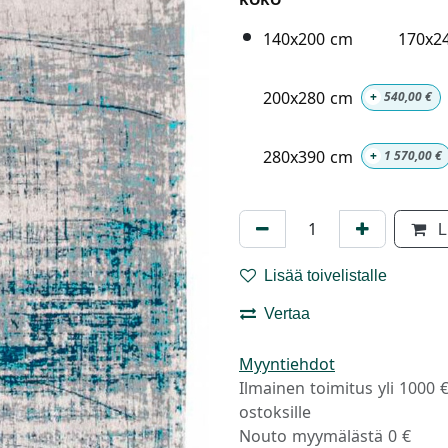
140x200 cm
170x2
200x280 cm
+
540,00
€
280x390 cm
+
1 570,00
€
L
Lisää toivelistalle
Vertaa
Myyntiehdot
Ilmainen toimitus yli 1000 
ostoksille
Nouto myymälästä 0 €