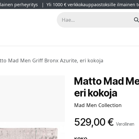
ainen perheyritys | Yli 1000 € verkkokauppaostoksille ilmainen t
lät
Kampanjat
Blogi
Projektimyynti
Sisustussuunnitt
to Mad Men Griff Bronx Azurite, eri kokoja
Matto Mad Men
eri kokoja
Mad Men Collection
529,00
€
Verollinen
KOKO