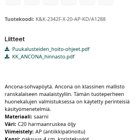
Tuotekoodi:
K&K-2342F-X-20-AP-KD/A1288
Liitteet
Puukalusteiden_hoito-ohjeet.pdf
KK_ANCONA_hinnasto.pdf
Ancona-sohvapöytä. Ancona on klassinen mallisto
ranskalaiseen maalaistyyliin. Tämän tuoteperheen
huonekalujen valmistuksessa on käytetty perinteisiä
käsityömenetelmiä.
Materiaali:
saarni
Väri:
C20 harmaanruskea öljy
Viimeistely:
AP (antiikkipatinoitu)
Kansi:
paksuus 4 cm, koristekuviot