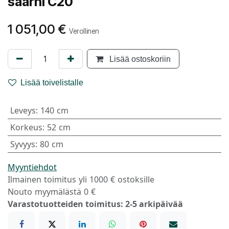
saarni C20
1 051,00
€
Verollinen
Lisää ostoskoriin
Lisää toivelistalle
Leveys
:
140 cm
Korkeus
:
52 cm
Syvyys
:
80 cm
Myyntiehdot
Ilmainen toimitus yli 1000 € ostoksille
Nouto myymälästä 0 €
Varastotuotteiden toimitus: 2-5 arkipäivää