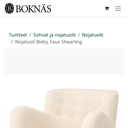
Siirry sisältöön
Tuotteet
Sohvat ja nojatuolit
Nojatuolit
Nojatuoli Bixby, Faux Shearling