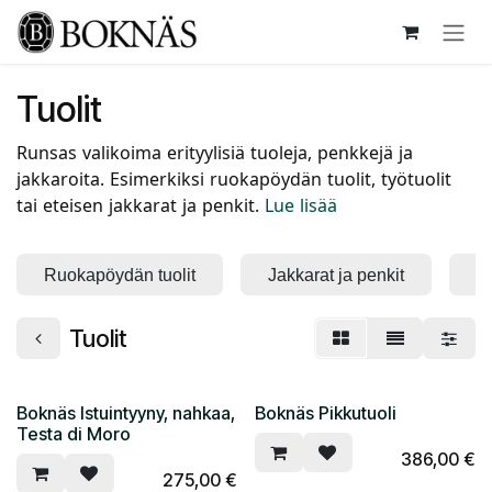
Siirry sisältöön
Tuolit
Runsas valikoima erityylisiä tuoleja, penkkejä ja
jakkaroita. Esimerkiksi ruokapöydän tuolit, työtuolit
tai eteisen jakkarat ja penkit.
Lue lisää
Ruokapöydän tuolit
Jakkarat ja penkit
Ty
Tuolit
Boknäs Istuintyyny, nahkaa,
Boknäs Pikkutuoli
Testa di Moro
386,00
€
275,00
€