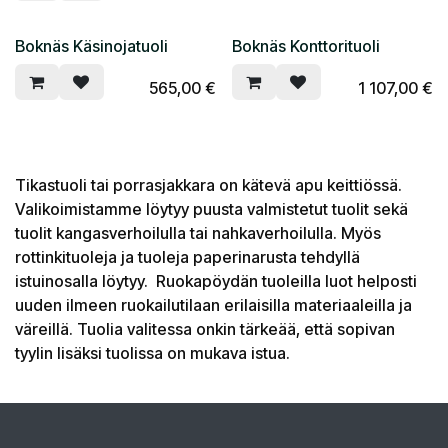
Boknäs Käsinojatuoli
Boknäs Konttorituoli
565,00
€
1 107,00
€
Tikastuoli tai porrasjakkara on kätevä apu keittiössä.
Valikoimistamme löytyy puusta valmistetut tuolit sekä
tuolit kangasverhoilulla tai nahkaverhoilulla. Myös
rottinkituoleja ja tuoleja paperinarusta tehdyllä
istuinosalla löytyy. Ruokapöydän tuoleilla luot helposti
uuden ilmeen ruokailutilaan erilaisilla materiaaleilla ja
väreillä. Tuolia valitessa onkin tärkeää, että sopivan
tyylin lisäksi tuolissa on mukava istua.